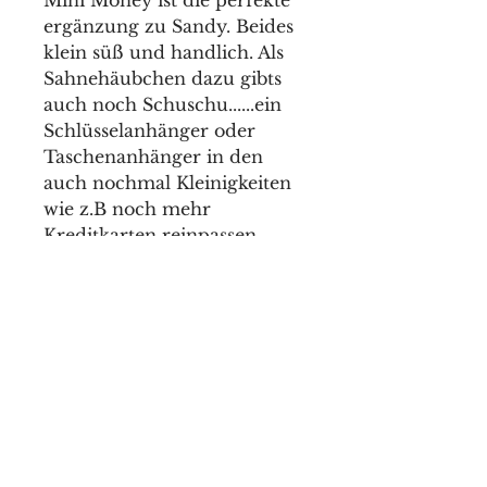
Mini Money ist die perfekte
ergänzung zu Sandy. Beides
klein süß und handlich. Als
Sahnehäubchen dazu gibts
auch noch Schuschu......ein
Schlüsselanhänger oder
Taschenanhänger in den
auch nochmal Kleinigkeiten
wie z.B noch mehr
Kreditkarten reinpassen.
Bei speziellen Farbwünschen,
kontaktiere mich gerne
.....ich bin sicher wir finden
eine Lösung.