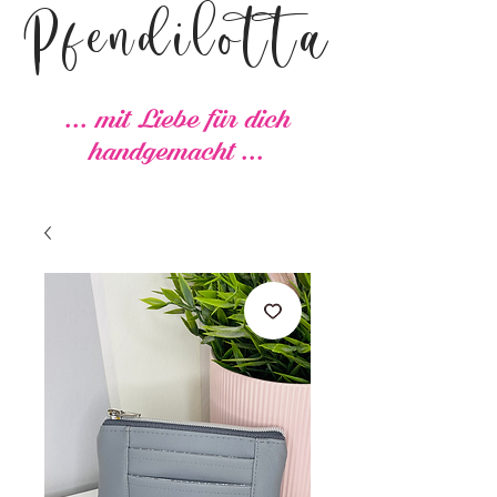
Pfendilotta
... mit Liebe für dich
handgemacht ...