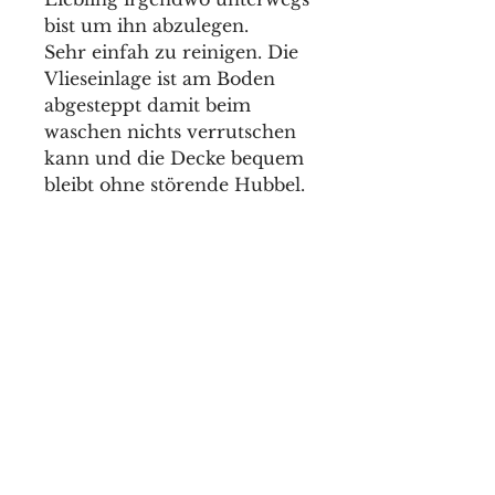
bist um ihn abzulegen.
Sehr einfah zu reinigen. Die
Vlieseinlage ist am Boden
abgesteppt damit beim
waschen nichts verrutschen
kann und die Decke bequem
bleibt ohne störende Hubbel.
Material
Softschell, Kunstleder und
Pflege
3cm Vlieseinlage
Mit feuchten Tuch
Größe
abwischen und wenn das
nicht reicht auch bei 30
ca 50x70cm
Grad waschbar. Nicht in den
Trockner und nicht bügeln.