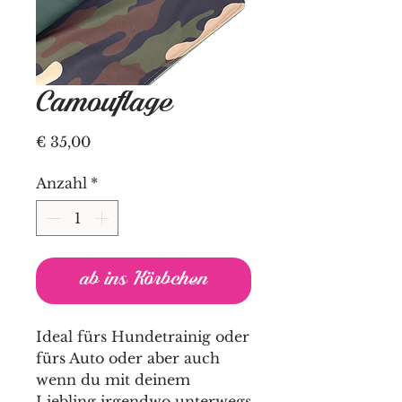
Camouflage
Preis
€ 35,00
Anzahl
*
ab ins Körbchen
Ideal fürs Hundetrainig oder
fürs Auto oder aber auch
wenn du mit deinem
Liebling irgendwo unterwegs