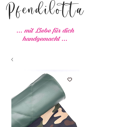
Pfendilotta
... mit Liebe für dich
handgemacht ...